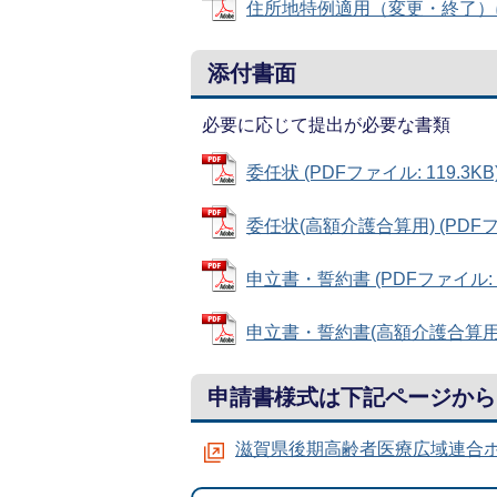
住所地特例適用（変更・終了）に関す
添付書面
必要に応じて提出が必要な書類
委任状 (PDFファイル: 119.3KB
委任状(高額介護合算用) (PDFファ
申立書・誓約書 (PDFファイル: 7
申立書・誓約書(高額介護合算用) (
申請書様式は下記ページから
滋賀県後期高齢者医療広域連合