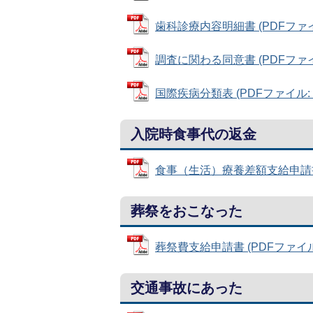
歯科診療内容明細書 (PDFファイル:
調査に関わる同意書 (PDFファイル:
国際疾病分類表 (PDFファイル: 38
入院時食事代の返金
食事（生活）療養差額支給申請書 (P
葬祭をおこなった
葬祭費支給申請書 (PDFファイル: 
交通事故にあった