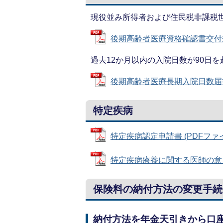
現役並み所得者および住民税非課税
後期高齢者医療資格確認書交付兼任
過去12か月以内の入院日数が90日
後期高齢者医療長期入院日数届書 (P
特定疾病
特定疾病認定申請書 (PDFファイル:
特定疾病療養に関する医師の意見書 
保険料の納付方法の変更手続
納付方法を年金天引きから口