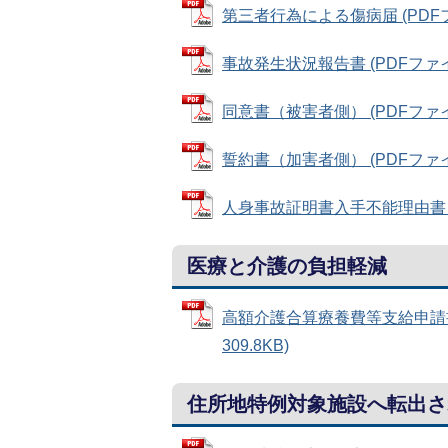
第三者行為による傷病届 (PDFファ
事故発生状況報告書 (PDFファイル:
同意書（被害者側） (PDFファイル:
誓約書（加害者側） (PDFファイル:
人身事故証明書入手不能理由書 (PD
医療と介護の負担軽減
高額介護合算療養費等支給申請書
309.8KB)
住所地特例対象施設へ転出さ