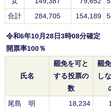
女
149,387
79,652
5
合計
284,705
154,189
5
令和6年10月28日3時08分確定
開票率100％
罷免を可と
罷
氏名
する投票の
し
数
尾島 明
18,234