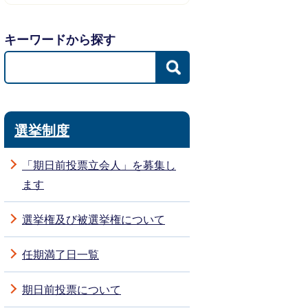
キーワードから探す
選挙制度
「期日前投票立会人」を募集し
ます
選挙権及び被選挙権について
任期満了日一覧
期日前投票について