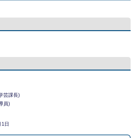
学芸課長)
導員)
月1日