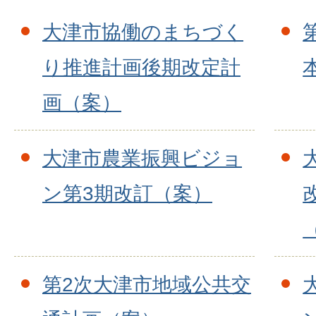
大津市協働のまちづく
り推進計画後期改定計
画（案）
大津市農業振興ビジョ
ン第3期改訂（案）
第2次大津市地域公共交