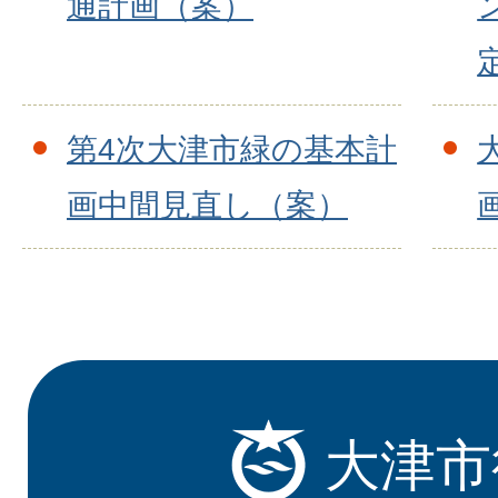
通計画（案）
第4次大津市緑の基本計
画中間見直し（案）
大津市