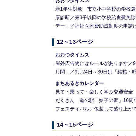
おおつタイムス
新1年生対象 市立小中学校の学校選
康診断／第3子以降の学校給食費免除
デー」／福祉医療費助成制度の申請
12～13ページ
おおつタイムス
屋外広告物にはルールがあります／9
月間」／9月24日～30日は「結核
まちあるきカレンダー
見て・乗って・楽しく学ぶ交通安全
だくさん 道の駅「妹子の郷」10周
フェスティバル／仮装して盛り上が
14～15ページ