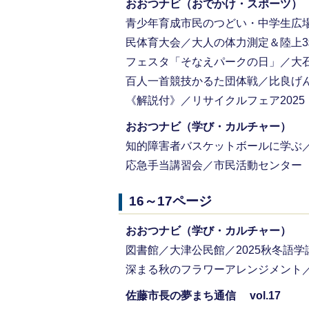
おおつナビ（おでかけ・スポーツ）
青少年育成市民のつどい・中学生広場
民体育大会／大人の体力測定＆陸上
フェスタ「そなえパークの日」／大
百人一首競技かるた団体戦／比良げん
《解説付》／リサイクルフェア2025
おおつナビ（学び・カルチャー）
知的障害者バスケットボールに学ぶ
応急手当講習会／市民活動センター
16～17ページ
おおつナビ（学び・カルチャー）
図書館／大津公民館／2025秋冬語
深まる秋のフラワーアレンジメント／
佐藤市長の夢まち通信 vol.17