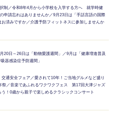
択制／令和8年4月から小学校を入学する方へ 就学時健
の申請忘れはありませんか／9月23日は「手話言語の国際
はお済みですか／介護予防フィットネスに参加しませんか
月20日～26日は「動物愛護週間」／9月は「健康増進普及
・呼吸器感染症予防週間」
 交通安全フェア／愛されて10年！ご当地グルメなど盛り
年祭／音楽であふれるワクワクフェス 第17回大津ジャズ
ろう！0歳から親子で楽しめるクラシックコンサート