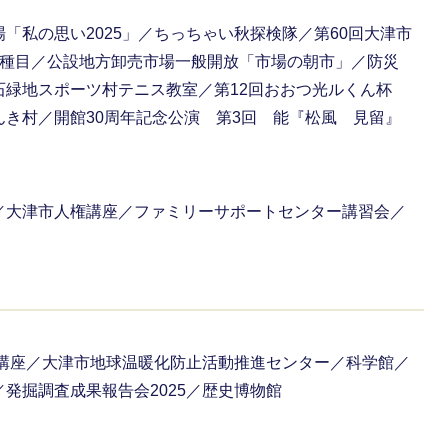
「私の思い2025」／ちっちゃい秋探検隊／第60回大津市
3種目／公設地方卸売市場一般開放「市場の朝市」／防災
石緑地スポーツ村テニス教室／第12回おおつ光ルくん杯
き村／開館30周年記念公演 第3回 能『松風 見留』
／大津市人権講座／ファミリーサポートセンター講習会／
学講座／大津市地球温暖化防止活動推進センター／科学館／
発掘調査成果報告会2025／歴史博物館