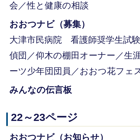
会／性と健康の相談
おおつナビ（募集）
大津市民病院 看護師奨学生試
偵団／仰木の棚田オーナー／生
ーツ少年団団員／おおつ花フェ
みんなの伝言板
22～23ページ
おおつナビ（お知らせ）