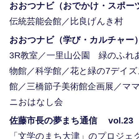
おおつナビ（おでかけ・スポー
伝統芸能会館／比良げんき村
おおつナビ（学び・カルチャー
3R教室／一里山公園 緑のふれ
物館／科学館／花と緑の7デイズ
館／三橋節子美術館企画展／マ
ニおはなし会
佐藤市長の夢まち通信 vol.23
「文学のまち大津」のプロジェ