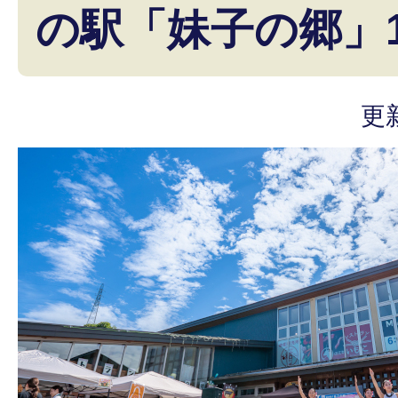
の駅「妹子の郷」
更