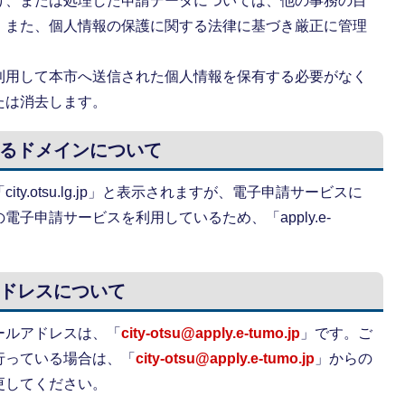
け、または処理した申請データについては、他の事務の目
。また、個人情報の保護に関する法律に基づき厳正に管理
利用して本市へ送信された個人情報を保有する必要がなく
たは消去します。
るドメインについて
y.otsu.lg.jp」と表示されますが、電子申請サービスに
電子申請サービスを利用しているため、「apply.e-
ドレスについて
ールアドレスは、「
city-otsu@apply.e-tumo.jp
」です。ご
行っている場合は、「
city-otsu@apply.e-tumo.jp
」からの
更してください。