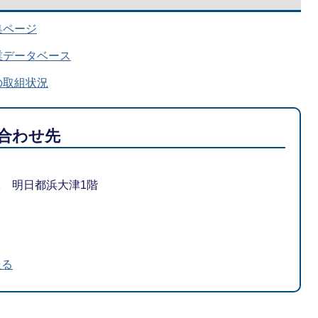
集ページ
業データベース
の取組状況
合わせ先
-1 明日都浜大津1階
送る