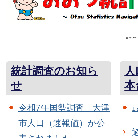
統計調査のお知ら
人
せ
本
令和7年国勢調査 大津
市人口（速報値）が公