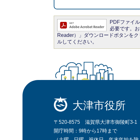
PDFファイルを
必要です。お持
Reader）」ダウンロードボタン
ルしてください。
大津市役所
〒520-8575 滋賀県大津市御陵町3-1
開庁時間：9時から17時まで
（土曜、日曜、祝休日、年末年始を除