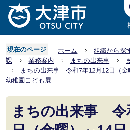
現在のページ
ホーム
組織から探
課
業務案内
まちの出来事
まちの出来事 令和7年12月12日（
幼稚園こども展
まちの出来事 令和