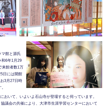
ラマ館と源氏
和6年1月29
で来館者数1万
25日には開館
お3月27日時
す。
回において、いよいよ石山寺が登場すると伺っています。
局と協議会の共催により、大津市生涯学習センターにおいて