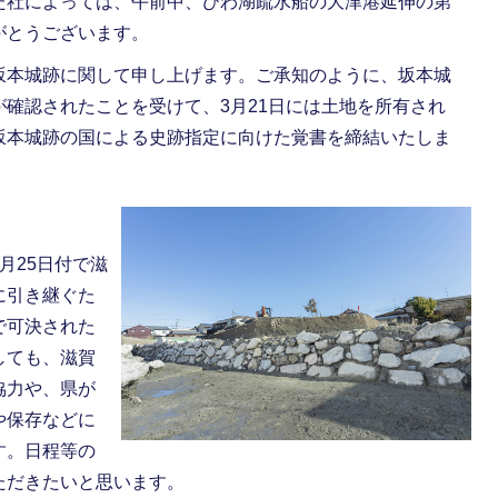
た社によっては、午前中、びわ湖疏水船の大津港延伸の第
がとうございます。
本城跡に関して申し上げます。ご承知のように、坂本城
確認されたことを受けて、3月21日には土地を所有され
坂本城跡の国による史跡指定に向けた覚書を締結いたしま
月25日付で滋
に引き継ぐた
で可決された
しても、滋賀
協力や、県が
や保存などに
す。日程等の
ただきたいと思います。