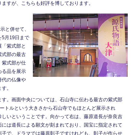
りますが、こちらも好評を博しております。
展示と併せて、
5月19日まで
展「紫式部と
紫式部の最古
、紫式部が仕
わる品を展示
時代の仏像や
ます。
す。画面中央については、石山寺に伝わる最古の紫式部
メートルという大きさから石山寺でもほとんど展示され
珍しいということです。向かって右は、藤原道長が奈良吉
面には道長による願文が刻まれており、国宝に指定されて
彰子で、ドラマでは藤原彰子ですけれども、彰子が作らせ