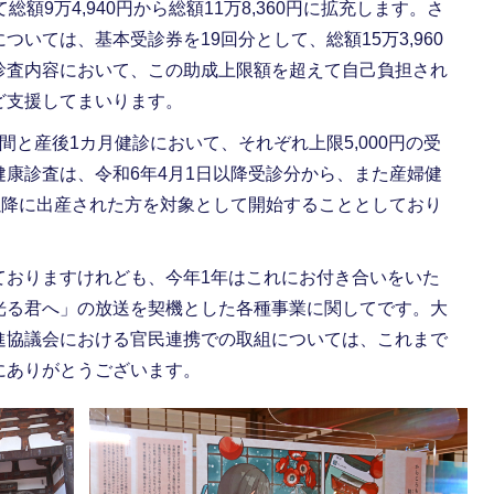
額9万4,940円から総額11万8,360円に拡充します。さ
いては、基本受診券を19回分として、総額15万3,960
診査内容において、この助成上限額を超えて自己負担され
ど支援してまいります。
と産後1カ月健診において、それぞれ上限5,000円の受
康診査は、令和6年4月1日以降受診分から、また産婦健
以降に出産された方を対象として開始することとしており
おりますけれども、今年1年はこれにお付き合いをいた
光る君へ」の放送を契機とした各種事業に関してです。大
進協議会における官民連携での取組については、これまで
にありがとうございます。