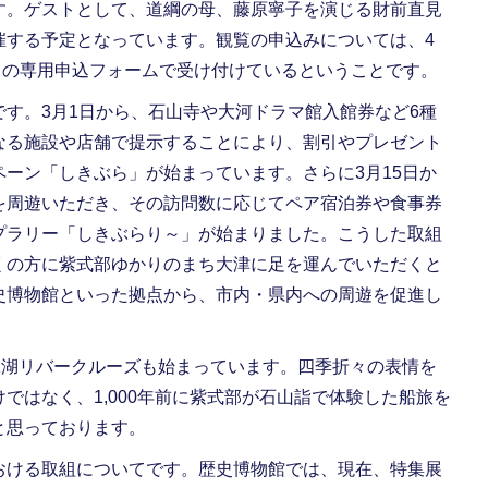
す。ゲストとして、道綱の母、藤原寧子を演じる財前直見
催する予定となっています。観覧の申込みについては、4
トの専用申込フォームで受け付けているということです。
す。3月1日から、石山寺や大河ドラマ館入館券など6種
なる施設や店舗で提示することにより、割引やプレゼント
ペーン「しきぶら」
が始まっています。さらに3月15日か
を周遊いただき、その訪問数に応じてペア宿泊券や食事券
プラリー「しきぶらり～」が始まりました。こうした取組
くの方に紫式部ゆかりのまち大津に足を運んでいただくと
史博物館といった拠点から、市内・県内への周遊を促進し
琶湖リバークルーズも始まっています。四季折々の表情を
ではなく、1,000年前に紫式部が石山詣で体験した船旅を
と思っております。
ける取組についてです。歴史博物館では、現在、特集展