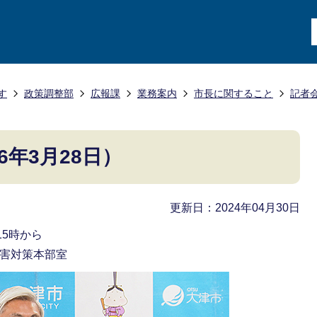
す
政策調整部
広報課
業務案内
市長に関すること
記者
年3月28日）
更新日：2024年04月30日
15時から
災害対策本部室