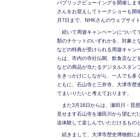
パブリックビューイングを開催しま
さんをお迎えしてトークショーも開
月7日まで、NHKさんのウェブサイ
続いて周遊キャンペーンについてで
類のチケットのいずれかを、対象と
などの特典が受けられる
周遊キャン
らは、市内の寺社仏閣、飲食店など
などの商品が当たるデジタルスタン
をきっかけにしながら、一人でも多
ともに、石山寺と三井寺、大津市歴
てまいりたいと考えております。
また3月16日からは、瀬田川・琵
見せます石山寺を瀬田川から望むだけ
追体験して楽しんでいただけるもの
続きまして、大津市歴史博物館にお