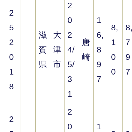
2
2
0
1
5
8,
8
滋
大
2
6,
2
唐
1
7
賀
津
4/
8
0
崎
0
9
県
市
5/
9
1
0
7
3
7
8
1
2
2
0
1