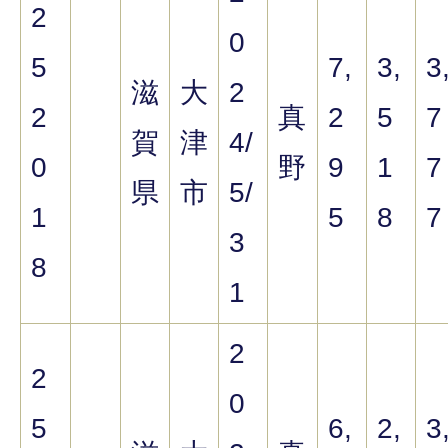
2
0
5
7,
3,
3
滋
大
2
2
真
2
5
7
賀
津
4/
0
野
9
1
7
県
市
5/
1
5
8
7
3
8
1
2
2
0
5
6,
2,
3