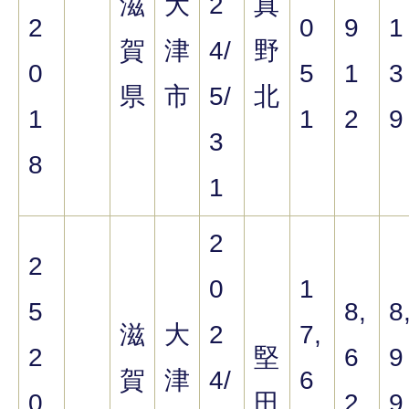
滋
大
2
真
2
0
9
1
賀
津
4/
野
0
5
1
3
県
市
5/
北
1
1
2
9
3
8
1
2
2
0
1
5
8,
8
滋
大
2
7,
2
堅
6
9
賀
津
4/
6
0
田
2
9