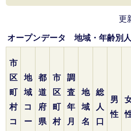
更
オープンデータ 地域・年齢別人
市
区
地
都
市
調
町
域
道
区
査
地
総
男
村
コ
府
町
年
域
人
性
コ
ー
県
村
月
名
口