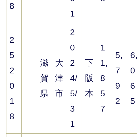
8
1
2
2
0
1
5
5,
6
滋
大
2
下
1,
2
7
0
賀
津
4/
阪
8
0
9
6
県
市
5/
本
5
1
2
5
3
7
8
1