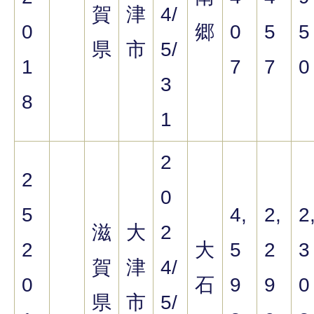
賀
津
4/
0
郷
0
5
5
県
市
5/
1
7
7
0
3
8
1
2
2
0
5
4,
2,
2
滋
大
2
2
大
5
2
3
賀
津
4/
0
石
9
9
0
県
市
5/