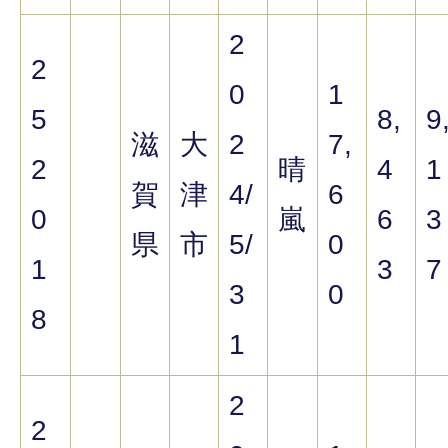
2
2
0
1
5
8,
9
滋
大
2
7,
2
晴
4
1
賀
津
4/
6
0
嵐
6
3
県
市
5/
0
1
3
7
3
0
8
1
2
2