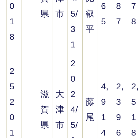
0
6
8
7
県
市
5/
叡
1
5
7
8
3
平
8
1
2
2
0
5
4,
2,
2
滋
大
2
2
藤
9
3
5
賀
津
4/
0
尾
1
9
1
県
市
5/
1
4
6
8