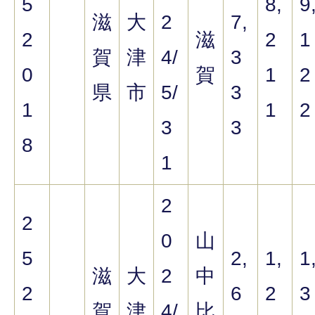
5
8,
9
滋
大
2
7,
2
滋
2
1
賀
津
4/
3
0
賀
1
2
県
市
5/
3
1
1
2
3
3
8
1
2
2
0
山
5
2,
1,
1
滋
大
2
中
2
6
2
3
賀
津
4/
比