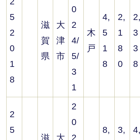
2
0
5
4,
2,
2
滋
大
2
2
木
5
1
3
賀
津
4/
0
戸
1
8
3
県
市
5/
1
8
0
8
3
8
1
2
2
0
5
8,
3,
4
滋
大
2