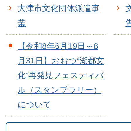
大津市文化団体派遣事
業
【令和8年6月19日～8
月31日】おおつ“湖都文
化”再発見フェスティバ
ル（スタンプラリー）
について