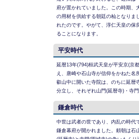
府が置かれていました。この時期、
の用材を供給する朝廷の杣となりま
れたのです。やがて、淳仁天皇の保
ることになります。
平安時代
延暦13年(794)桓武天皇が平安京
え、唐崎や石山寺が信仰をかねた名所
叡山中に開いた寺院は、のちに延暦
分立し、それぞれ山門(延暦寺)・寺
鎌倉時代
中世は武者の世であり、内乱の時代
鎌倉幕府が開かれました。頼朝は石