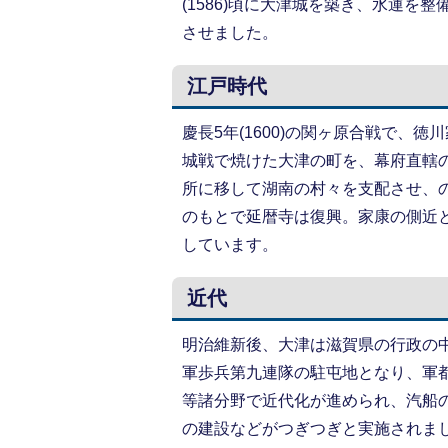
(1586)頃に大津城を築き、水運
させました。
江戸時代
慶長5年(1600)の関ヶ原合戦で、
城戦で焼けた大津の町を、幕府直轄
所に移して湖南の村々を支配させ、
のもとで延暦寺は復興。家康の側近
しています。
近代
明治維新後、大津は滋賀県の行政の
軍歩兵第九連隊の駐屯地となり、軍
等諸分野で近代化が進められ、汽船
の建設などがつぎつぎと実施されま