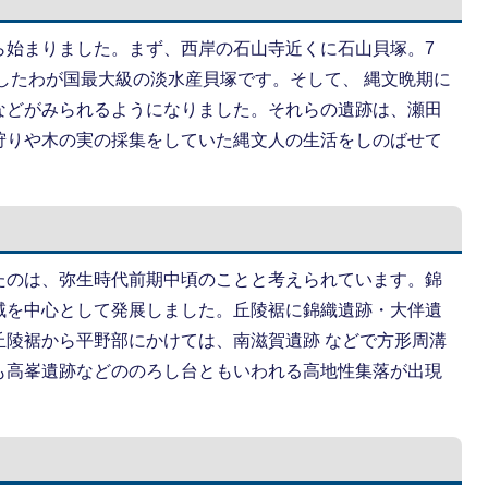
ら始まりました。まず、西岸の石山寺近くに石山貝塚。7
としたわが国最大級の淡水産貝塚です。そして、 縄文晩期に
などがみられるようになりました。それらの遺跡は、瀬田
狩りや木の実の採集をしていた縄文人の生活をしのばせて
たのは、弥生時代前期中頃のことと考えられています。錦
域を中心として発展しました。丘陵裾に錦織遺跡・大伴遺
丘陵裾から平野部にかけては、南滋賀遺跡 などで方形周溝
も高峯遺跡などののろし台ともいわれる高地性集落が出現