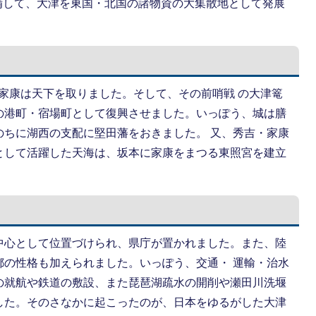
を整備して、大津を東国・北国の諸物資の大集散地として発展
徳川家康は天下を取りました。そして、その前哨戦 の大津篭
の港町・宿場町として復興させました。いっぽう、城は膳
のちに湖西の支配に堅田藩をおきました。 又、秀吉・家康
として活躍した天海は、坂本に家康をまつる東照宮を建立
中心として位置づけられ、県庁が置かれました。また、陸
都の性格も加えられました。いっぽう、交通・ 運輸・治水
の就航や鉄道の敷設、また琵琶湖疏水の開削や瀬田川洗堰
した。そのさなかに起こったのが、日本をゆるがした大津