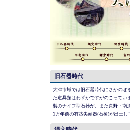
旧石器時代
大津市域では旧石器時代にさかのぼ
た道具類はわずかですがのこっていま
製のナイフ型石器が、また真野・南
1万年前の有茎尖頭器(石槍)が出土
縄文時代