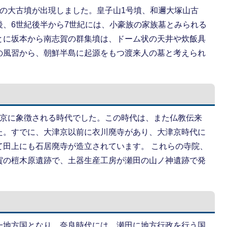
長の大古墳が出現しました。皇子山1号墳、和邇大塚山古
後、6世紀後半から7世紀には、小豪族の家族墓とみられる
とに坂本から南志賀の群集墳は、ドーム状の天井や炊飯具
の風習から、朝鮮半島に起源をもつ渡来人の墓と考えられ
津京に象徴される時代でした。この時代は、また仏教伝来
た。すでに、大津京以前に衣川廃寺があり、大津京時代に
て田上にも石居廃寺が造立されています。 これらの寺院、
賀の榿木原遺跡で、土器生産工房が瀬田の山ノ神遺跡で発
一地方国となり、奈良時代には、瀬田に地方行政を行う国