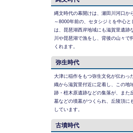
縄文時代の幕開けは、瀬田川河口か
～8000年前の、セタシジミを中心
は、琵琶湖西岸地域にも滋賀里遺跡
川や琵琶湖で漁をし、背後の山々で
くれます。
弥生時代
大津に稲作をもつ弥生文化が伝わっ
織から滋賀里付近に定着し、この地
跡・榿木原遺跡などの集落が、また
墓などの墳墓がつくられ、丘陵頂に
しています。
古墳時代