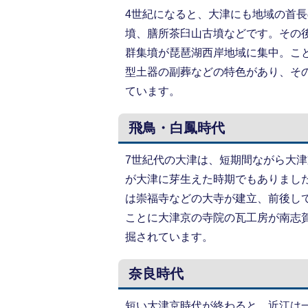
4世紀になると、大津にも地域の首
墳、膳所茶臼山古墳などです。その
群集墳が琵琶湖西岸地域に集中。こ
型土器の副葬などの特色があり、そ
ています。
飛鳥・白鳳時代
7世紀代の大津は、短期間ながら大
が大津に芽生えた時期でもありまし
は崇福寺などの大寺が建立、前後し
ことに大津京の寺院の瓦工房が南志
掘されています。
奈良時代
短い大津京時代が終わると、近江は