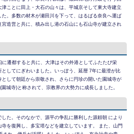
大津ことに田上・大石の山々は、平城京そして東大寺建立
した。多数の材木が瀬田川を下って、はるばる奈良へ運ば
良宮造営と共に、積み出し港の石山にも石山寺が建立され
(京都)に遷都すると共に、大津はその外港としてふたたび栄
としてにぎわいました。いっぽう、延暦 7年に最澄が比
寺として朝廷から崇敬され、さらに円珍の開いた園城寺が
門(園城寺)と称されて、宗教界の大勢力に成長しました。
でした。そのなかで、源平の争乱に勝利した源頼朝 により
山寺を復興し、多宝塔などを建立しています。 また、山門