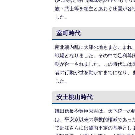
(延暦寺)と寺門(園城寺)の争いも
族・武士等を領主とあおぐ庄園が各
した。
室町時代
南北朝内乱に大津の地もまきこまれ、
戦場となりました。その中で足利尊
朝が合一されました。この時代には
者の行動が世を動かすまでになり、
した。
安土桃山時代
織田信長や豊臣秀吉は、天下統一の戦い
は、平安京以来の宗教的権威であった
て近江さらには畿内平定の基地とし