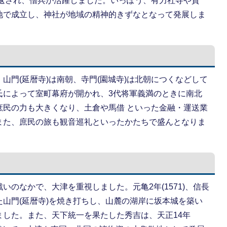
くり返され、僧兵が活躍しました。いっぽう、有力社寺や貴
地で成立し、神社が地域の精神的きずなとなって発展しま
山門(延暦寺)は南朝、寺門(園城寺)は北朝につくなどして
氏によって室町幕府が開かれ、3代将軍義満のときに南北
庶民の力も大きくなり、土倉や馬借 といった金融・運送業
また、庶民の旅も観音巡礼といったかたちで盛んとなりま
のなかで、大津を重視しました。元亀2年(1571)、信長
山門(延暦寺)を焼き打ちし、山麓の湖岸に坂本城を築い
ました。また、天下統一を果たした秀吉は、天正14年