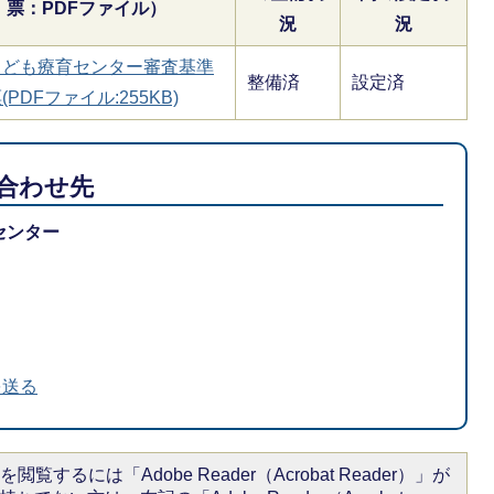
票：PDFファイル）
況
況
こども療育センター審査基準
整備済
設定済
(PDFファイル:255KB)
合わせ先
センター
を送る
閲覧するには「Adobe Reader（Acrobat Reader）」が