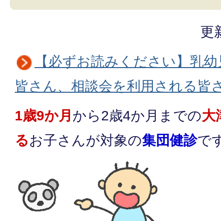
更
【必ずお読みください】乳幼
皆さん、相談会を利用される皆
1歳9か月
から2歳4か月までの
大
る
お子さんが対象の
集団健診
で