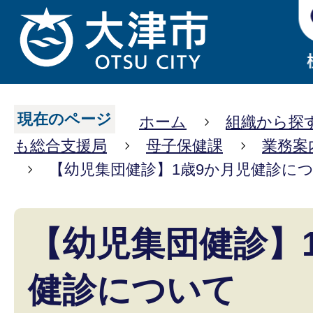
現在のページ
ホーム
組織から探
も総合支援局
母子保健課
業務案
【幼児集団健診】1歳9か月児健診に
【幼児集団健診】
健診について