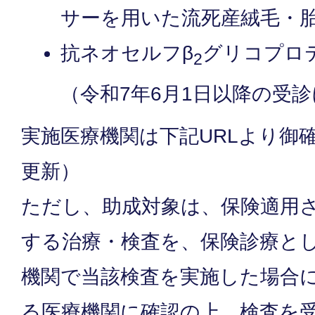
サーを用いた流死産絨毛・
抗ネオセルフβ
グリコプロ
2
（令和7年6月1日以降の受
実施医療機関は下記URLより御
更新）
ただし、助成対象は、保険適用
する治療・検査を、保険診療と
機関で当該検査を実施した場合
る医療機関に確認の上、検査を