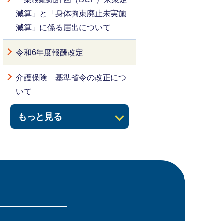
減算」と「身体拘束廃止未実施
減算」に係る届出について
令和6年度報酬改定
介護保険 基準省令の改正につ
いて
もっと見る