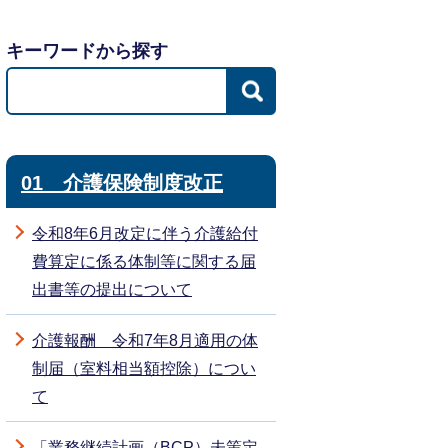
キーワードから探す
01 介護保険制度改正
令和8年6月改定に伴う介護給付
費算定に係る体制等に関する届
出書等の提出について
介護報酬 令和7年8月適用の体
制届（室料相当額控除）につい
て
「業務継続計画（BCP）未策定