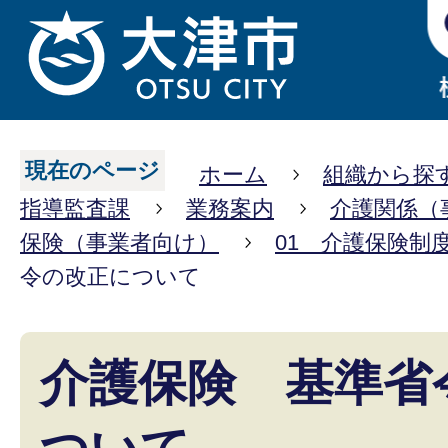
現在のページ
ホーム
組織から探
指導監査課
業務案内
介護関係（
保険（事業者向け）
01 介護保険制
令の改正について
介護保険 基準省