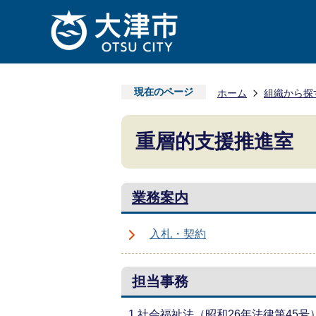
現在のページ
ホーム
組織から探
重層的支援推進室
業務案内
入札・契約
担当事務
1.社会福祉法（昭和26年法律第4