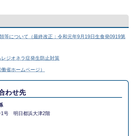
等について（最終改正：令和元年9月19日生食発0919第
るレジオネラ症発生防止対策
労働省ホームページ）
合わせ先
係
1番1号 明日都浜大津2階