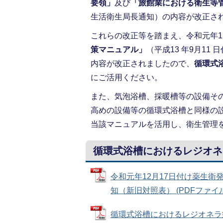
要領」
及び
「旅館業における衛生等
生活衛生局長通知）の内容が改正さ
これらの改正等を踏まえ、令和元年1
策マニュアル」
（平成13 年9月1
内容が改正されましたので、
循環式
にご活用ください。
また、気泡浴槽、採暖槽等の設備そ
高めの設備等の循環式浴槽と同様の
当該マニュアルを活用し、衛生管理
循環式浴槽におけるレジオネ
令和元年12月17日付け薬生衛発
知（新旧対照表） (PDFファイル: 
循環式浴槽におけるレジオネラ症