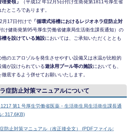
管理要領」
（平成12 年12月5日付け生衛発第1811号厚生省
れたところであります。
2月17日付けで
「循環式浴槽におけるレジオネラ症防止対
1 日付け健衛発第95号厚生労働省健康局生活衛生課長通知）の
浴槽を設けている施設
においては、ご承知いただくととも
の他のエアロゾルを発生させやすい設備又は水温が比較的
設備が設けられている
遊泳用プール等の施設
においても、
を徹底するよう併せてお願いいたします。
ラ症防止対策マニュアルについて
1217 第1 号厚生労働省医薬・生活衛生局生活衛生課長通
317.6KB)
防止対策マニュアル（改正後全文） (PDFファイル: