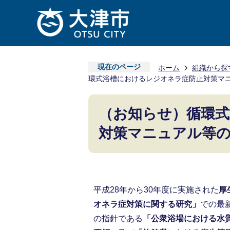
現在のページ
ホーム
組織から探
環式浴槽におけるレジオネラ症防止対策マ
（お知らせ）循環
対策マニュアル等
平成28年から30年度に実施された
厚
オネラ症対策に関する研究」
での最
の指針である
「公衆浴場における水