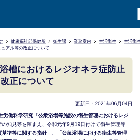
す
健康福祉部保健所
衛生課
業務案内
生活衛生
生活衛
ニュアル等の改正について
式浴槽におけるレジオネラ症防止
の改正について
更新日：2021年06月04日
生労働科学研究「公衆浴場等施設の衛生管理におけるレジ
新の知見等を踏まえ、令和元年9月19日付けで衛生管理等
質基準等に関する指針」
、
「公衆浴場における衛生等管理