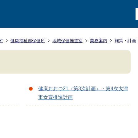
す
健康福祉部保健所
地域保健推進室
業務案内
施策・計画
健康おおつ21（第3次計画）・第4次大津
市食育推進計画