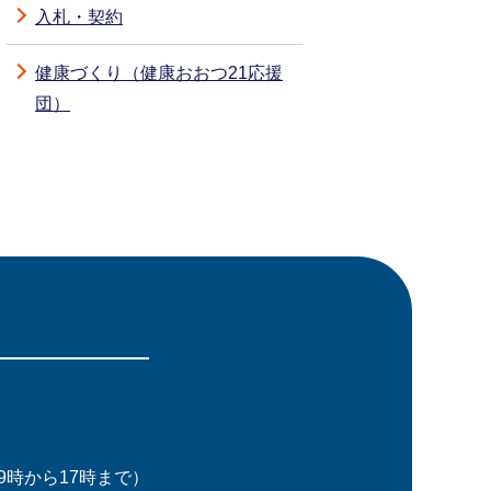
入札・契約
健康づくり（健康おおつ21応援
団）
時から17時まで）