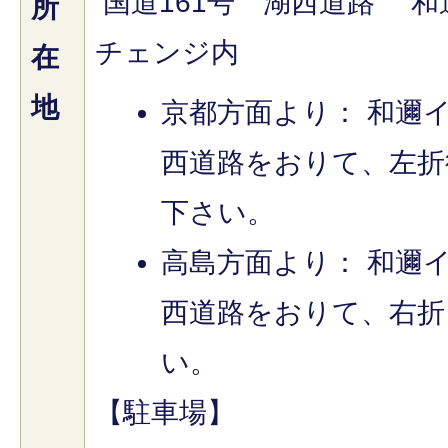
国道161号 湖西道路 
所
チェンジ内
在
地
京都方面より： 和邇
西道路をおりて、左折
下さい。
高島方面より： 和邇
西道路をおりて、右折
い。
【駐車場】