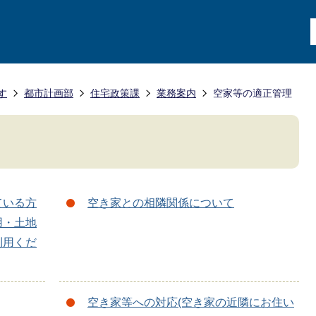
す
都市計画部
住宅政策課
業務案内
空家等の適正管理
ている方
空き家との相隣関係について
用・土地
利用くだ
空き家等への対応(空き家の近隣にお住い