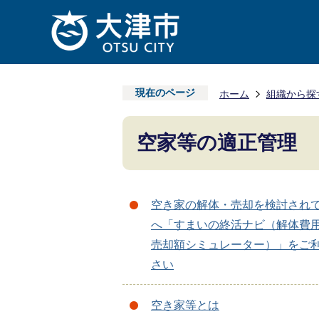
現在のページ
ホーム
組織から探
空家等の適正管理
空き家の解体・売却を検討され
へ「すまいの終活ナビ（解体費
売却額シミュレーター）」をご
さい
空き家等とは