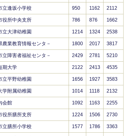
市立逢坂小学校
950
1162
2112
市役所中央支所
786
876
1662
市立大津幼稚園
1214
1324
2538
県農業教育情報センタ－
1800
2017
3817
市立障害者福祉センタ－
2429
2781
5210
短期大学
2122
2413
4535
市立平野幼稚園
1656
1927
3583
大学附属幼稚園
1014
1118
2132
内会館
1092
1163
2255
市役所膳所支所
1224
1506
2730
市立膳所小学校
1577
1786
3363