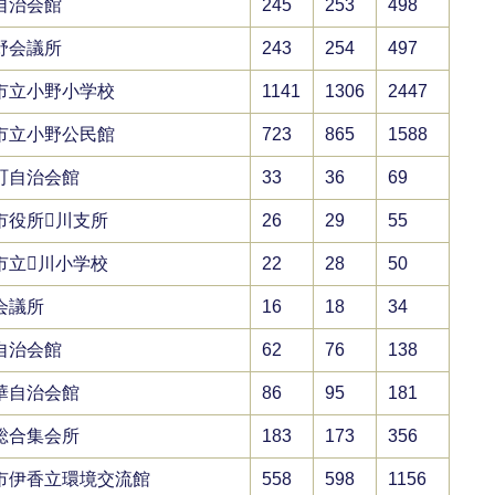
自治会館
245
253
498
野会議所
243
254
497
市立小野小学校
1141
1306
2447
市立小野公民館
723
865
1588
町自治会館
33
36
69
市役所川支所
26
29
55
市立川小学校
22
28
50
会議所
16
18
34
自治会館
62
76
138
華自治会館
86
95
181
総合集会所
183
173
356
市伊香立環境交流館
558
598
1156