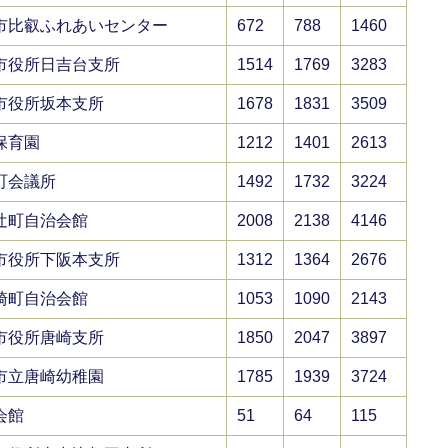
市比叡ふれあいセンター
672
788
1460
市役所日吉台支所
1514
1769
3283
市役所坂本支所
1678
1831
3509
保育園
1212
1401
2613
町会議所
1492
1732
3224
辻町自治会館
2008
2138
4146
市役所下阪本支所
1312
1364
2676
崎町自治会館
1053
1090
2143
市役所唐崎支所
1850
2047
3897
市立唐崎幼稚園
1785
1939
3724
会館
51
64
115