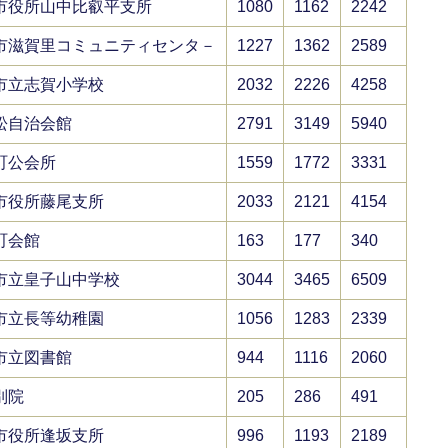
市役所山中比叡平支所
1080
1162
2242
市滋賀里コミュニティセンタ－
1227
1362
2589
市立志賀小学校
2032
2226
4258
松自治会館
2791
3149
5940
町公会所
1559
1772
3331
市役所藤尾支所
2033
2121
4154
町会館
163
177
340
市立皇子山中学校
3044
3465
6509
市立長等幼稚園
1056
1283
2339
市立図書館
944
1116
2060
別院
205
286
491
市役所逢坂支所
996
1193
2189