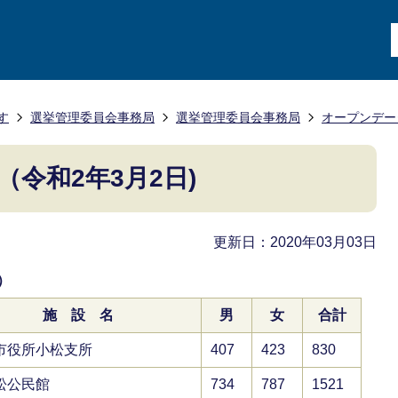
す
選挙管理委員会事務局
選挙管理委員会事務局
オープンデー
令和2年3月2日)
更新日：2020年03月03日
）
施 設 名
男
女
合計
市役所小松支所
407
423
830
松公民館
734
787
1521