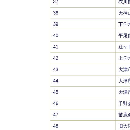
37
衣川
38
天神
39
下仰
40
平尾
41
辻ヶ
42
上仰
43
大津
44
大津
45
大津
46
千野
47
苗鹿
48
旧大