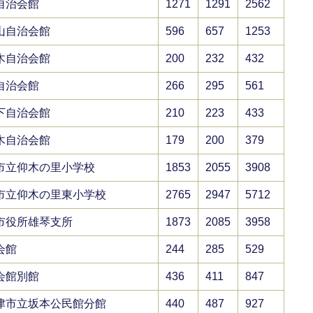
自治会館
1271
1291
2562
山自治会館
596
657
1253
木自治会館
200
232
432
自治会館
266
295
561
下自治会館
210
223
433
木自治会館
179
200
379
市立仰木の里小学校
1853
2055
3908
市立仰木の里東小学校
2765
2947
5712
市役所雄琴支所
1873
2085
3958
会館
244
285
529
会館別館
436
411
847
津市立坂本公民館分館
440
487
927