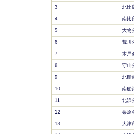
3
北比
4
南比
5
大物
6
荒川
7
木戸
8
守山
9
北船
10
南船
11
北浜
12
栗原
13
大津