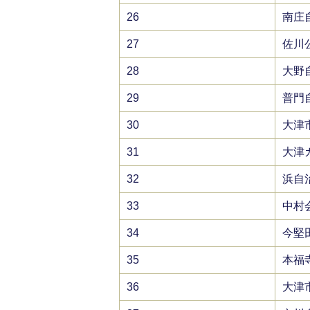
26
南庄
27
佐川
28
大野
29
普門
30
大津
31
大津
32
浜自
33
中村
34
今堅
35
本福
36
大津