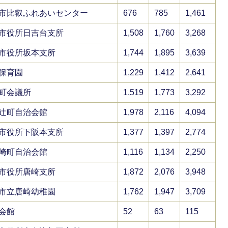
市比叡ふれあいセンター
676
785
1,461
市役所日吉台支所
1,508
1,760
3,268
市役所坂本支所
1,744
1,895
3,639
保育園
1,229
1,412
2,641
町会議所
1,519
1,773
3,292
辻町自治会館
1,978
2,116
4,094
市役所下阪本支所
1,377
1,397
2,774
崎町自治会館
1,116
1,134
2,250
市役所唐崎支所
1,872
2,076
3,948
市立唐崎幼稚園
1,762
1,947
3,709
会館
52
63
115