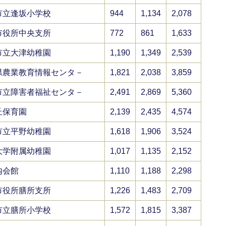
市立逢坂小学校
944
1,134
2,078
市役所中央支所
772
861
1,633
市立大津幼稚園
1,190
1,349
2,539
県農業教育情報センタ－
1,821
2,038
3,859
市立障害者福祉センタ－
2,491
2,869
5,360
丘保育園
2,139
2,435
4,574
市立平野幼稚園
1,618
1,906
3,524
大学附属幼稚園
1,017
1,135
2,152
内会館
1,110
1,188
2,298
市役所膳所支所
1,226
1,483
2,709
市立膳所小学校
1,572
1,815
3,387