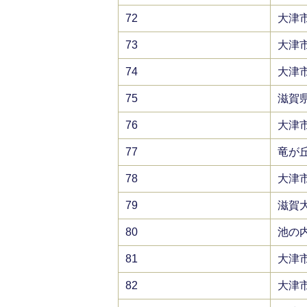
72
大津
73
大津
74
大津
75
滋賀
76
大津
77
竜が
78
大津
79
滋賀
80
池の
81
大津
82
大津