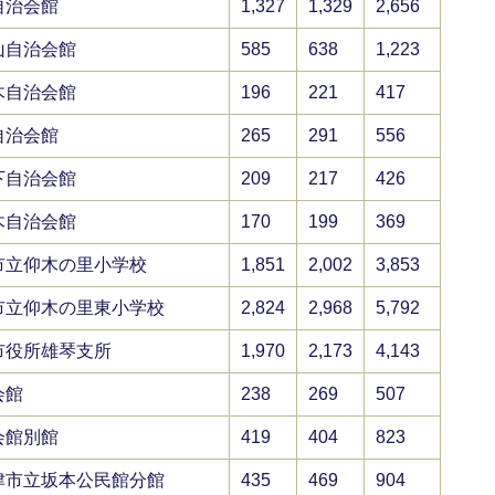
自治会館
1,327
1,329
2,656
山自治会館
585
638
1,223
木自治会館
196
221
417
自治会館
265
291
556
下自治会館
209
217
426
木自治会館
170
199
369
市立仰木の里小学校
1,851
2,002
3,853
市立仰木の里東小学校
2,824
2,968
5,792
市役所雄琴支所
1,970
2,173
4,143
会館
238
269
507
会館別館
419
404
823
津市立坂本公民館分館
435
469
904