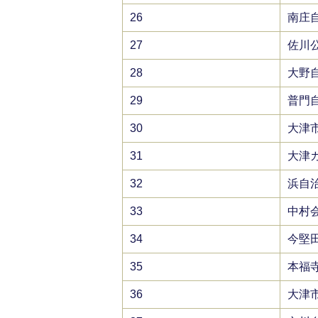
26
南庄
27
佐川
28
大野
29
普門
30
大津
31
大津
32
浜自
33
中村
34
今堅
35
本福
36
大津