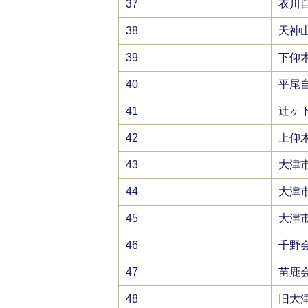
37
衣川
38
天神
39
下仰
40
平尾
41
辻ヶ
42
上仰
43
大津
44
大津
45
大津
46
千野
47
苗鹿
48
旧大