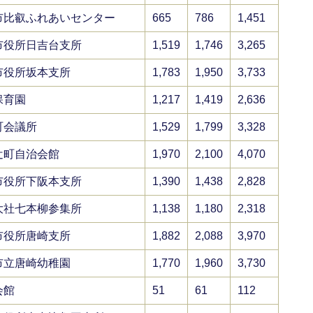
市比叡ふれあいセンター
665
786
1,451
市役所日吉台支所
1,519
1,746
3,265
市役所坂本支所
1,783
1,950
3,733
保育園
1,217
1,419
2,636
町会議所
1,529
1,799
3,328
辻町自治会館
1,970
2,100
4,070
市役所下阪本支所
1,390
1,438
2,828
大社七本柳参集所
1,138
1,180
2,318
市役所唐崎支所
1,882
2,088
3,970
市立唐崎幼稚園
1,770
1,960
3,730
会館
51
61
112