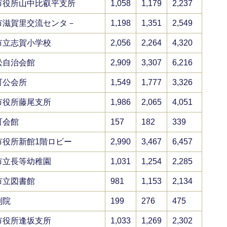
市役所山中比叡平支所
1,058
1,179
2,237
市滋賀里交流センタ－
1,198
1,351
2,549
市立志賀小学校
2,056
2,264
4,320
松自治会館
2,909
3,307
6,216
町公会所
1,549
1,777
3,326
市役所藤尾支所
1,986
2,065
4,051
町会館
157
182
339
市役所新館1階ロビー
2,990
3,467
6,457
市立長等幼稚園
1,031
1,254
2,285
市立図書館
981
1,153
2,134
別院
199
276
475
市役所逢坂支所
1,033
1,269
2,302