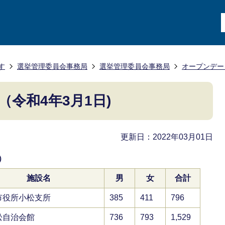
す
選挙管理委員会事務局
選挙管理委員会事務局
オープンデー
令和4年3月1日)
更新日：2022年03月01日
）
施設名
男
女
合計
市役所小松支所
385
411
796
松自治会館
736
793
1,529