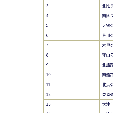
3
北比
4
南比
5
大物
6
荒川
7
木戸
8
守山
9
北船
10
南船
11
北浜
12
栗原
13
大津