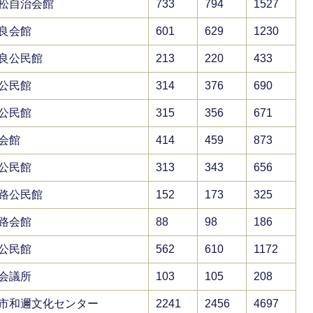
松自治会館
733
794
1527
良会館
601
629
1230
良公民館
213
220
433
公民館
314
376
690
公民館
315
356
671
会館
414
459
873
公民館
313
343
656
路公民館
152
173
325
路会館
88
98
186
公民館
562
610
1172
会議所
103
105
208
市和邇文化センター
2241
2456
4697