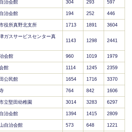
自治会館
304
293
597
自治会館
194
252
446
市役所真野北支所
1713
1891
3604
津ガスサービスセンター真
1143
1298
2441
治会館
960
1019
1979
会館
1114
1245
2359
田公民館
1654
1716
3370
寺
764
842
1606
市立堅田幼稚園
3014
3283
6297
自治会館
1394
1415
2809
山自治会館
573
648
1221