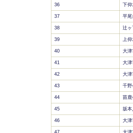
36
下仰
37
平尾
38
辻ヶ
39
上仰
40
大津
41
大津
42
大津
43
千野
44
苗鹿
45
坂本
46
大津
47
大津