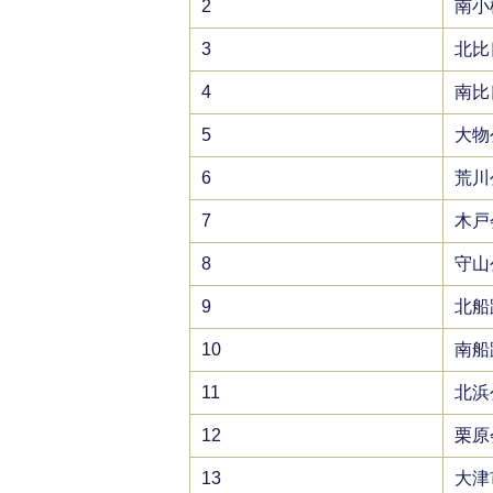
2
南小
3
北比
4
南比
5
大物
6
荒川
7
木戸
8
守山
9
北船
10
南船
11
北浜
12
栗原
13
大津