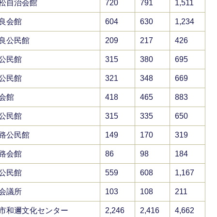
松自治会館
720
791
1,511
良会館
604
630
1,234
良公民館
209
217
426
公民館
315
380
695
公民館
321
348
669
会館
418
465
883
公民館
315
335
650
路公民館
149
170
319
路会館
86
98
184
公民館
559
608
1,167
会議所
103
108
211
市和邇文化センター
2,246
2,416
4,662