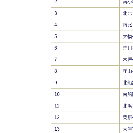
2
南小
3
北比
4
南比
5
大物
6
荒川
7
木戸
8
守山
9
北船
10
南船
11
北浜
12
栗原
13
大津