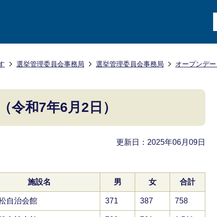
す
選挙管理委員会事務局
選挙管理委員会事務局
オープンデー
（令和7年6月2日）
更新日：2025年06月09日
施設名
男
女
合計
松自治会館
371
387
758