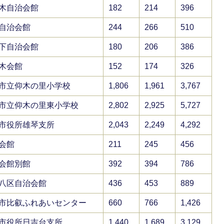
木自治会館
182
214
396
自治会館
244
266
510
下自治会館
180
206
386
木会館
152
174
326
市立仰木の里小学校
1,806
1,961
3,767
市立仰木の里東小学校
2,802
2,925
5,727
市役所雄琴支所
2,043
2,249
4,292
会館
211
245
456
会館別館
392
394
786
八区自治会館
436
453
889
市比叡ふれあいセンター
660
766
1,426
市役所日吉台支所
1,440
1,689
3,129