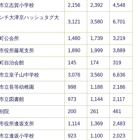
市立志賀小学校
2,156
2,392
4,548
ンチ大津京ハッシュタグ大
3,121
3,580
6,701
町公会所
1,480
1,739
3,219
市役所藤尾支所
1,890
1,999
3,889
町自治会館
145
174
319
市立皇子山中学校
3,076
3,560
6,636
市立長等幼稚園
998
1,188
2,186
市立図書館
973
1,144
2,117
別院
200
261
461
市役所逢坂支所
1,114
1,369
2,483
市立逢坂小学校
923
1,100
2,023