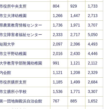
市役所中央支所
804
929
1,733
市立大津幼稚園
1,266
1,447
2,713
県農業教育情報センター
1,736
1,971
3,707
市立障害者福祉センター
2,333
2,717
5,050
短期大学
2,097
2,396
4,493
市立平野幼稚園
2,016
2,430
4,446
大学教育学部附属幼稚園
991
1,121
2,112
内会館
1,121
1,208
2,329
市役所膳所支所
1,185
1,499
2,684
市立膳所小学校
1,536
1,771
3,307
第一団地御殿浜自治会館
767
885
1,652