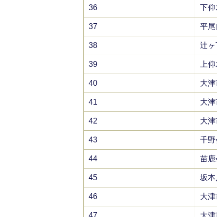
36
下仰
37
平尾
38
辻ヶ
39
上仰
40
大津
41
大津
42
大津
43
千野
44
苗鹿
45
坂本
46
大津
47
大津