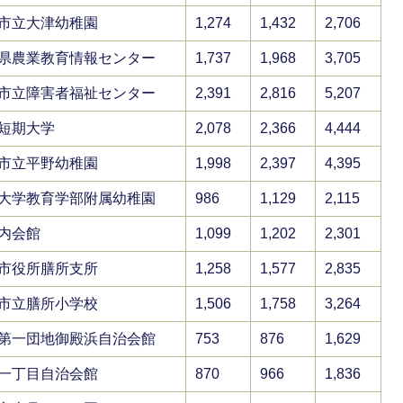
市立大津幼稚園
1,274
1,432
2,706
県農業教育情報センター
1,737
1,968
3,705
市立障害者福祉センター
2,391
2,816
5,207
短期大学
2,078
2,366
4,444
市立平野幼稚園
1,998
2,397
4,395
大学教育学部附属幼稚園
986
1,129
2,115
内会館
1,099
1,202
2,301
市役所膳所支所
1,258
1,577
2,835
市立膳所小学校
1,506
1,758
3,264
第一団地御殿浜自治会館
753
876
1,629
一丁目自治会館
870
966
1,836