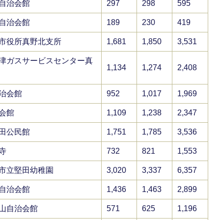
自治会館
297
298
595
自治会館
189
230
419
市役所真野北支所
1,681
1,850
3,531
津ガスサービスセンター真
1,134
1,274
2,408
治会館
952
1,017
1,969
会館
1,109
1,238
2,347
田公民館
1,751
1,785
3,536
寺
732
821
1,553
市立堅田幼稚園
3,020
3,337
6,357
自治会館
1,436
1,463
2,899
山自治会館
571
625
1,196