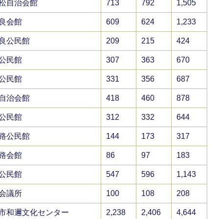
松自治会館
713
792
1,505
良会館
609
624
1,233
良公民館
209
215
424
公民館
307
363
670
公民館
331
356
687
自治会館
418
460
878
公民館
312
332
644
路公民館
144
173
317
路会館
86
97
183
公民館
547
596
1,143
会議所
100
108
208
市和邇文化センター
2,238
2,406
4,644