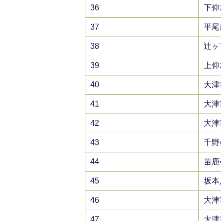
36
下仰
37
平尾
38
辻ヶ
39
上仰
40
大津
41
大津
42
大津
43
千野
44
苗鹿
45
坂本
46
大津
47
大津