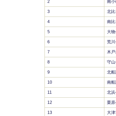
2
南小
3
北比
4
南比
5
大物
6
荒川
7
木戸
8
守山
9
北船
10
南船
11
北浜
12
栗原
13
大津