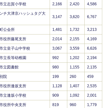
市立志賀小学校
2,166
2,420
4,586
ンチ大津京ハッシュタグ大
3,147
3,620
6,767
町公会所
1,481
1,732
3,213
市役所藤尾支所
2,014
2,155
4,169
市立皇子山中学校
3,067
3,559
6,626
市立長等幼稚園
992
1,202
2,194
市立図書館
980
1,155
2,135
別院
199
260
459
市役所逢坂支所
1,128
1,407
2,535
市立逢坂小学校
909
1,092
2,001
市役所中央支所
819
960
1,779