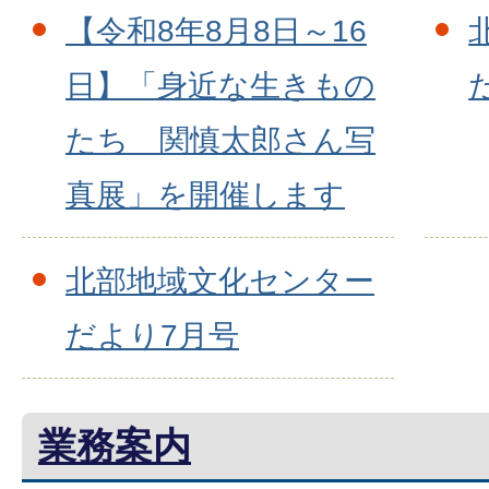
【令和8年8月8日～16
日】「身近な生きもの
たち 関慎太郎さん写
真展」を開催します
北部地域文化センター
だより7月号
業務案内