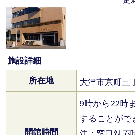
施設詳細
所在地
大津市京町三丁
9時から22時
することがで
開館時間
注：窓口対応時