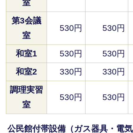
室
第3会議
530円
530円
室
和室1
530円
530円
和室2
330円
330円
調理実習
530円
530円
室
公民館付帯設備（ガス器具・電気