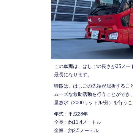
この車両は、はしごの長さが35メ
最長になります。
特徴は、はしごの先端が屈折するこ
ムーズな救助活動を行うことができ
量放水（2000リットル/分）を行う
年式：平成28年
全長：約11.4メートル
全幅：約2.5メートル