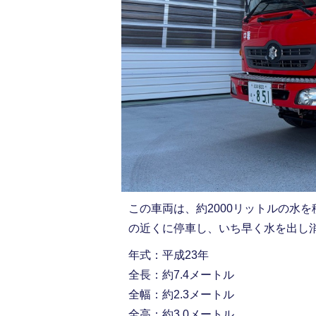
この車両は、約2000リットルの水
の近くに停車し、いち早く水を出し
年式：平成23年
全長：約7.4メートル
全幅：約2.3メートル
全高：約3.0メートル