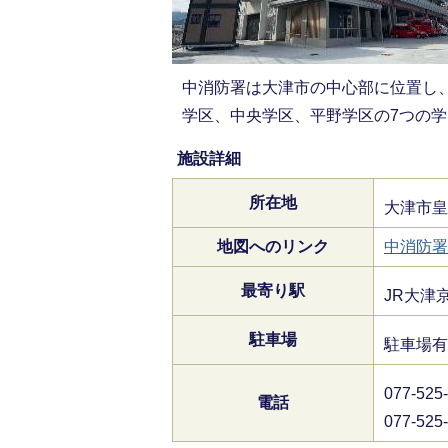
中消防署は大津市の中心部に位置し
学区、中央学区、平野学区の7つの
施設詳細
所在地
大津市皇
地図へのリンク
中消防署
最寄り駅
JR大津
駐車場
駐車場有
077-
電話
077-5