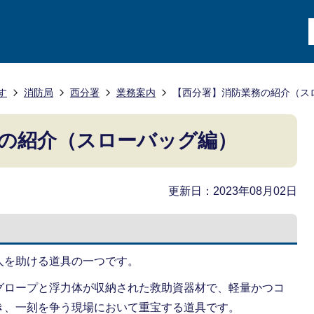
す
消防局
西分署
業務案内
【西分署】消防業務の紹介（ス
の紹介（スローバッグ編）
更新日：2023年08月02日
人を助ける道具の一つです。
グロープと浮力体が収納された救助資器材で、軽量かつコ
き、一刻を争う現場において重宝する道具です。