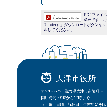
PDFファイルを
必要です。お持
Reader）」ダウンロードボタン
ルしてください。
大津市役所
〒520-8575 滋賀県大津市御陵町3-1
開庁時間：9時から17時まで
（土曜、日曜、祝休日、年末年始を除