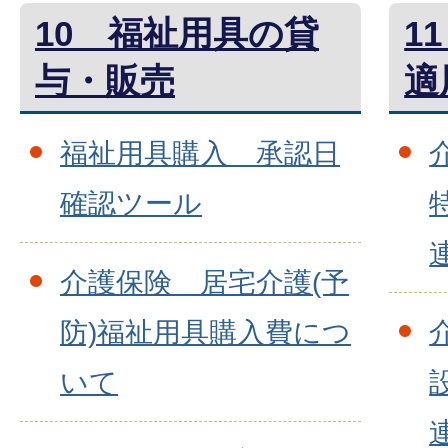
10 福祉用具の貸
1
与・販売
適
福祉用具購入 承認日
確認ツール
介護保険 居宅介護(予
防)福祉用具購入費につ
いて