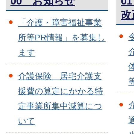
00 お知らせ
0
改
「介護・障害福祉事業
所等PR情報」を募集し
ます
介護保険 居宅介護支
援費の算定にかかる特
定事業所集中減算につ
いて