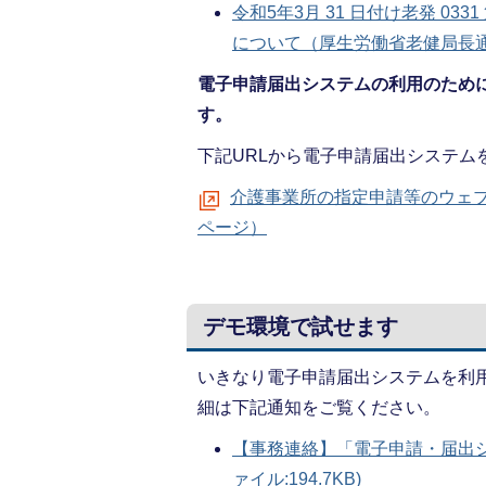
令和5年3月 31 日付け老発 0
について（厚生労働省老健局長通知）
電子申請届出システムの利用のために
す。
下記URLから電子申請届出システム
介護事業所の指定申請等のウェ
ページ）
デモ環境で試せます
いきなり電子申請届出システムを利
細は下記通知をご覧ください。
【事務連絡】「電子申請・届出シ
ァイル:194.7KB)