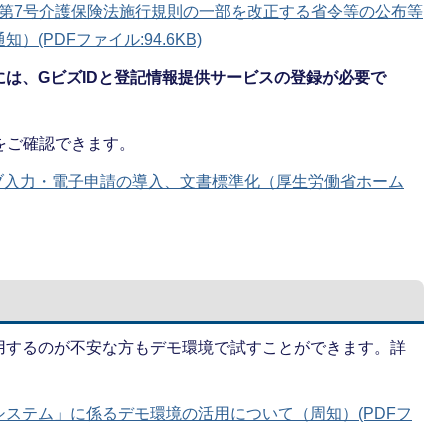
331 第7号介護保険法施行規則の一部を改正する省令等の公布等
(PDFファイル:94.6KB)
は、GビズIDと登記情報提供サービスの登録が必要で
をご確認できます。
ブ⼊⼒・電⼦申請の導⼊、文書標準化（厚生労働省ホーム
用するのが不安な方もデモ環境で試すことができます。詳
ステム」に係るデモ環境の活用について（周知）(PDFフ