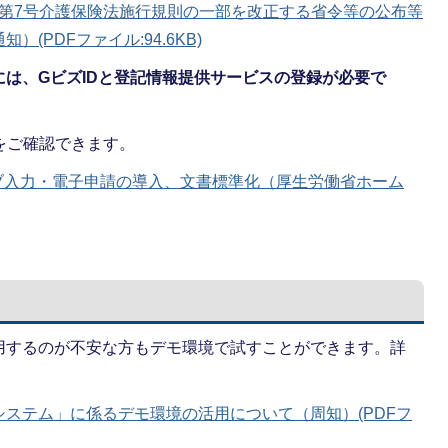
331 第7号介護保険法施行規則の一部を改正する省令等の公布等
(PDFファイル:94.6KB)
は、GビズIDと登記情報提供サービスの登録が必要で
をご確認できます。
ブ⼊⼒・電⼦申請の導⼊、文書標準化（厚生労働省ホーム
用するのが不安な方もデモ環境で試すことができます。詳
ステム」に係るデモ環境の活用について（周知）(PDFフ