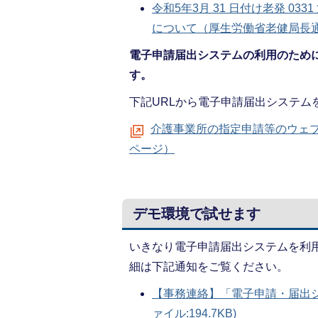
令和5年3月 31 日付け老発 0
について（厚生労働省老健局長通知）
電子申請届出システムの利用のために
す。
下記URLから電子申請届出システム
介護事業所の指定申請等のウェ
ページ）
デモ環境で試せます
いきなり電子申請届出システムを利
細は下記通知をご覧ください。
【事務連絡】「電子申請・届出シ
ァイル:194.7KB)