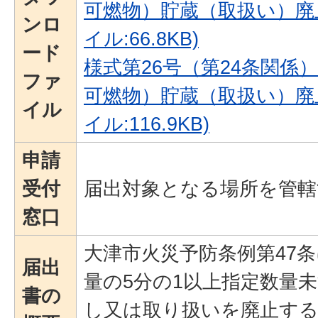
可燃物）貯蔵（取扱い）廃止
ンロ
イル:66.8KB)
ード
様式第26号（第24条関係
ファ
可燃物）貯蔵（取扱い）廃止
イル
イル:116.9KB)
申請
受付
届出対象となる場所を管轄
窓口
大津市火災予防条例第47
届出
量の5分の1以上指定数量
書の
し又は取り扱いを廃止する