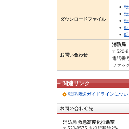
転
転
ダウンロードファイル
転
転
転
消防局
〒520-
お問い合わせ
電話番号：
ファックス
関連リンク
転院搬送ガイドラインについ
消防局 救急高度化推進室
〒520-8575 市役所新館2階