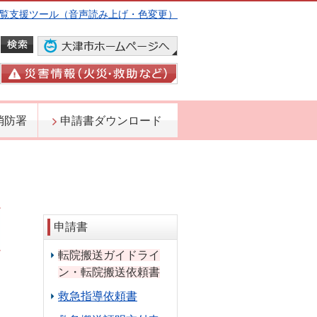
覧支援ツール（音声読み上げ・色変更）
消防署
申請書ダウンロード
申請書
転院搬送ガイドライ
ン・転院搬送依頼書
日
救急指導依頼書