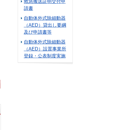
救急搬送証明交付申
請書
自動体外式除細動器
（AED）貸出し要綱
及び申請書等
自動体外式除細動器
（AED）設置事業所
登録・公表制度実施
この記事に関するお問い合わせ先