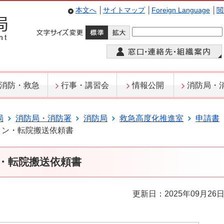
本文へ
│
サイトマップ
│
Foreign Language
│
閲
消防・救急
行事・講習会
情報公開
消防局・
局
消防局・消防署
消防局
救急高度化推進室
申請書
イン・転院搬送依頼書
・転院搬送依頼書
更新日：2025年09月26