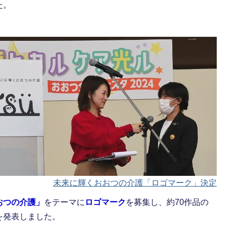
た。
未来に輝くおおつの介護「ロゴマーク」決定
おつの介護」
をテーマに
ロゴマーク
を募集し、約70作品の
を発表しました。