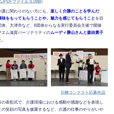
PDFファイル:3.1MB)
介護に関わりのない方にも、
楽しく介護のことを学んだ
興味をもってもらうことや、魅力を感じてもらうこと
を目
団体、大津市など、6団体からなる実行委員会主催で開催
フエム滋賀パーソナリティの
ムーディ勝山さんと森由貴子
た。
川柳コンテスト応募作品
等の表彰式で、介護現場における感動や感謝などを表現し
との笑顔の写真を披露するなど、介護の仕事のやりがいや