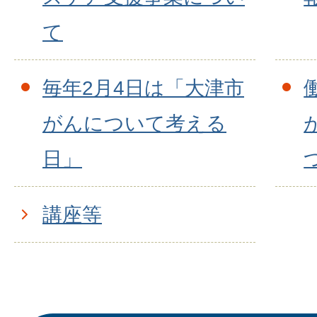
て
毎年2月4日は「大津市
がんについて考える
日」
講座等