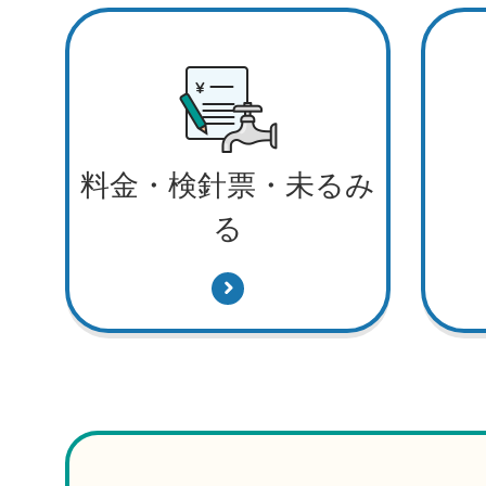
料金・検針票・未るみ
る