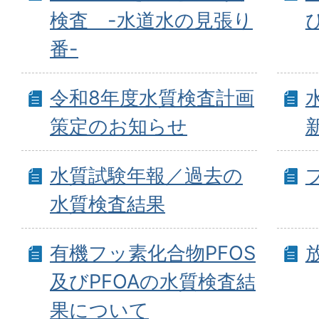
検査 -水道水の見張り
番-
令和8年度水質検査計画
策定のお知らせ
水質試験年報／過去の
水質検査結果
有機フッ素化合物PFOS
及びPFOAの水質検査結
果について