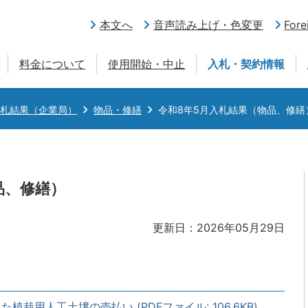
本文へ
音声読み上げ・色変更
Fore
料金について
使用開始・中止
入札・契約情報
札結果（企業局）
物品・修繕
令和8年5月入札結果（物品、修繕
品、修繕）
更新日：2026年05月29日
栽用人工土壌の売払い (PDFファイル: 106.6KB)