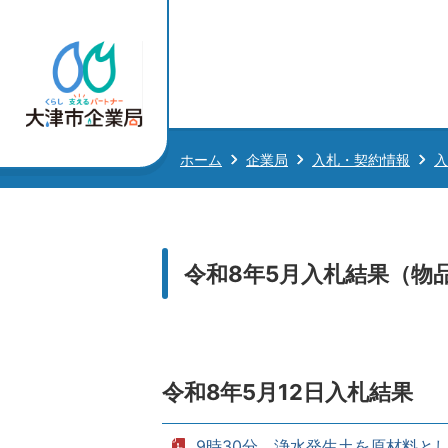
ホーム
企業局
入札・契約情報
入
令和8年5月入札結果（物
令和8年5月12日入札結果
9時30分 浄水発生土を原材料とした植