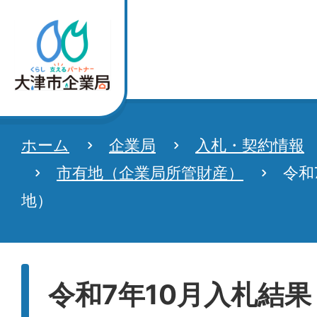
ホーム
企業局
入札・契約情報
市有地（企業局所管財産）
令和
地）
令和7年10月入札結