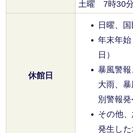
土曜 7時30
日曜、国
年末年始（
日）
暴風警報
休館日
大雨、暴
別警報発
その他、
発生した