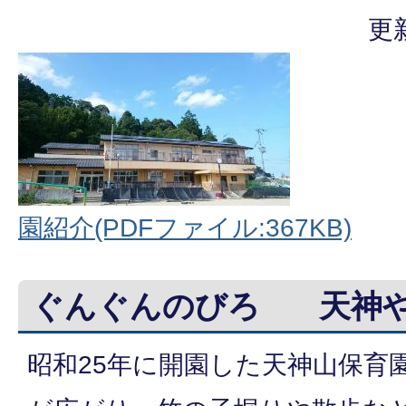
更
園紹介(PDFファイル:367KB)
ぐんぐんのびろ 天神
昭和25年に開園した天神山保育